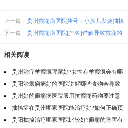
上一篇：
贵州癫痫病医院挂号：小孩儿发烧抽搐
咋回事?
下一篇：
贵州癫痫病医院[排名]详解导致癫痫的
病因
相关阅读
贵州治疗羊癫疯哪家好?女性有羊癫疯会有哪
些不好影响?
贵阳治癫痫病好的医院讲解哪些食物会导致
癫痫病复发?
贵州好的癫痫病医院服用抗癫痫药物要注意
什么?
抽搐症在贵州哪家医院能治疗好?如何正确预
防羊癫疯?
贵阳抽搐治疗哪家医院比较好?癫痫的危害有