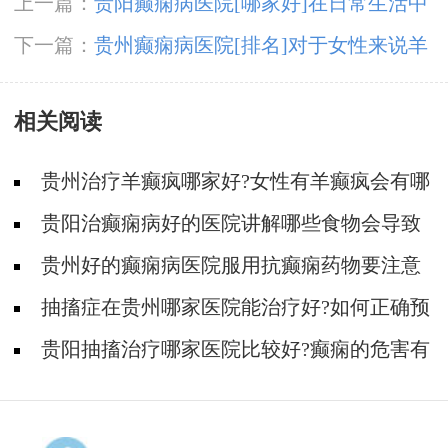
上一篇：
贵阳癫痫病医院[哪家好]在日常生活中
该如何针对癫痫进行护理？
下一篇：
贵州癫痫病医院[排名]对于女性来说羊
癫疯有哪些危害呢？
相关阅读
贵州治疗羊癫疯哪家好?女性有羊癫疯会有哪
些不好影响?
贵阳治癫痫病好的医院讲解哪些食物会导致
癫痫病复发?
贵州好的癫痫病医院服用抗癫痫药物要注意
什么?
抽搐症在贵州哪家医院能治疗好?如何正确预
防羊癫疯?
贵阳抽搐治疗哪家医院比较好?癫痫的危害有
哪些方面?