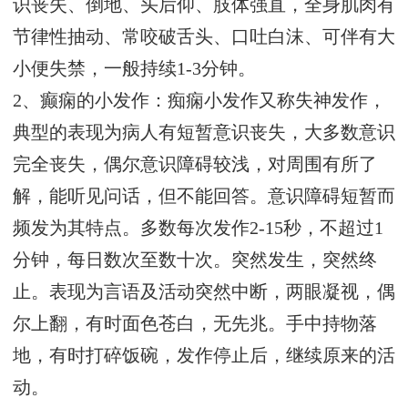
识丧失、倒地、头后仰、肢体强直，全身肌肉有
节律性抽动、常咬破舌头、口吐白沫、可伴有大
小便失禁，一般持续1-3分钟。
2、癫痫的小发作：痴痫小发作又称失神发作，
典型的表现为病人有短暂意识丧失，大多数意识
完全丧失，偶尔意识障碍较浅，对周围有所了
解，能听见问话，但不能回答。意识障碍短暂而
频发为其特点。多数每次发作2-15秒，不超过1
分钟，每日数次至数十次。突然发生，突然终
止。表现为言语及活动突然中断，两眼凝视，偶
尔上翻，有时面色苍白，无先兆。手中持物落
地，有时打碎饭碗，发作停止后，继续原来的活
动。