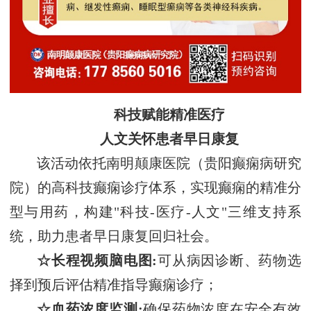
科技赋能精准医疗
人文关怀患者早日康复
该
活动
依托
南明颠康医院（贵阳癫痫病研究
院）
的
高科技癫痫诊疗体系
，
实现
癫痫的
精准分
型与用药，构建
"科技-医疗-人文"三维支持系
统，助力患者
早日
康复回归社会。
☆长程视频脑电图:
可从病因诊断、药物选
择到预后评估精准指导癫痫诊疗；
☆血药浓度监测:
确保药物浓度在安全有效