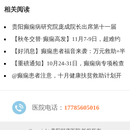
相关阅读
贵阳癫痫病研究院庞成院长出席第十一届
CAAE国际癫痫论坛暨协会成立20周年庆典
【秋冬交替·癫痫高发】11月7-9日，超难约
的北京三甲名医，携手贵州专家团共抗癫痫，速
【好消息】癫痫患者福音来袭：万元救助+半
约！
价专项检查+京黔专家免费亲诊，符合条件者速
【重磅通知】10月24-31日，癫痫病专项检查
申请！
全额救助+京黔名医免费亲诊+高达万元补贴，
@癫痫患者注意，十月健康扶贫救助计划开
名额有限，速
启，专家免费亲诊+高达万元治疗救助，速抢名
额！
医院电话：
17785605016