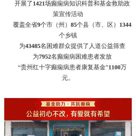
开展了
1421
场癫痫病知识科普和基金救助政
策宣传活动
覆盖全省
9
个市（州）
85
个县（市、区）
1344
个乡镇
为
43485
名困难群众提供了人道公益筛查
为
7952
名癫痫病困难患者发放
“贵州红十字癫痫病患者康复基金”
1100
万
元。