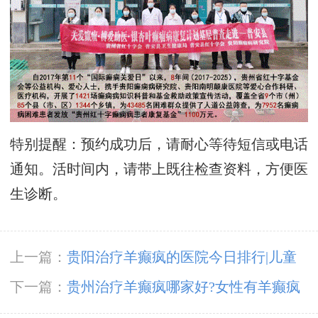
特别提醒：预约成功后，请耐心等待短信或电话
通知。活时间内，请带上既往检查资料，方便医
生诊断。
上一篇：
贵阳治疗羊癫疯的医院今日排行|儿童
癫痫病治疗了为什么会复发?
下一篇：
贵州治疗羊癫疯哪家好?女性有羊癫疯
会有哪些不好影响?