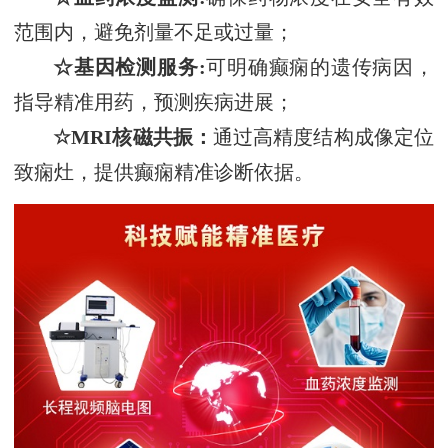
范围内，避免剂量不足或过量
；
☆基因检测
服务
:
可明确癫痫的遗传病因，
指导精准用药，预测疾病进展；
☆
MRI
核磁共振：
通过高精度结构成像定位
致痫灶，提供癫痫精准诊断依据。