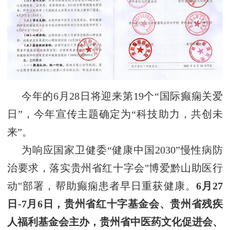
今
年
的
6月28日将迎来第1
9
个
“国际癫痫关爱
日”，
今年宣传主题确定为
“科技助力，共创未
来”
。
为响应国家卫健委
“健康中国2030”慢性病防
治
要求，
落实贵州省红十字会
"博爱黔山助医行
动"部署
，帮助癫痫患者早日重获健康。
6月27
日-7月6日，
贵州省红十字基金会
、贵州省残疾
人福利基金会
主办，贵州省中医药文化促进会、