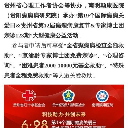
贵州省心理工作者协会
等
协办，南明颠康医院
（贵阳癫痫病研究院）承办
“第19个国际癫痫关
爱日&贵州省第12届癫痫病康复节&专家博士团
亲诊123期”大型健康公益活动
。
参与者申请后可享受
“
全省癫痫病检查全额救
助
”、“京
渝
黔专家博士团免费亲诊
”、“心理咨
询”、“困难患者
2000-10000元基金救助
”
、
“特殊
患者全程免费救助”
等人道关爱救助。