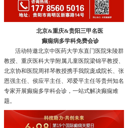
北京
&
重庆
&
贵阳三甲
名医
癫痫病
多学科
免费
会诊
活动特邀
北京中医药大学东直门医院
朱陵群
教授、重庆医科大学附属儿童医院梁锦平教授、
北京协和医院周祥琴教授携手我院庞成院长、张
恩强主任、侯应平主任、邓爱平主任等贵州知名
专家开展癫痫多学科会诊，一站式解决癫痫难
题。