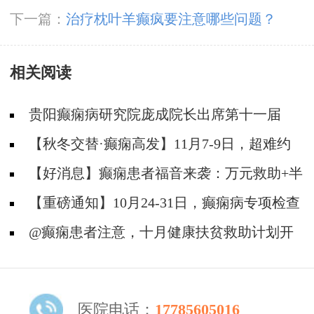
下一篇：
治疗枕叶羊癫疯要注意哪些问题？
相关阅读
贵阳癫痫病研究院庞成院长出席第十一届
CAAE国际癫痫论坛暨协会成立20周年庆典
【秋冬交替·癫痫高发】11月7-9日，超难约
的北京三甲名医，携手贵州专家团共抗癫痫，速
【好消息】癫痫患者福音来袭：万元救助+半
约！
价专项检查+京黔专家免费亲诊，符合条件者速
【重磅通知】10月24-31日，癫痫病专项检查
申请！
全额救助+京黔名医免费亲诊+高达万元补贴，
@癫痫患者注意，十月健康扶贫救助计划开
名额有限，速
启，专家免费亲诊+高达万元治疗救助，速抢名
额！
医院电话：
17785605016