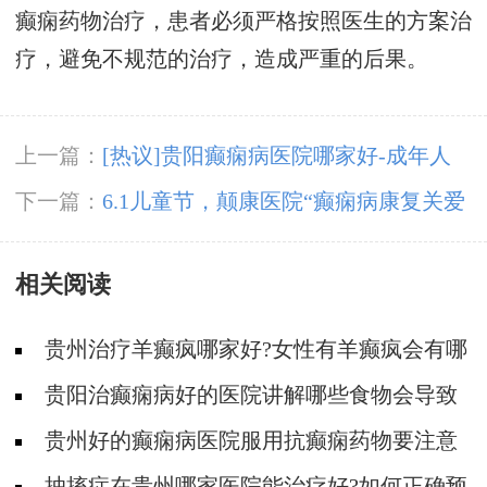
癫痫药物治疗，患者必须严格按照医生的方案治
疗，避免不规范的治疗，造成严重的后果。
上一篇：
[热议]贵阳癫痫病医院哪家好-成年人
癫痫早期症状的表现是什么样?
下一篇：
6.1儿童节，颠康医院“癫痫病康复关爱
儿童计划”开启，专家亲诊+公益援助，助力癫痫
相关阅读
患者早日康复！
贵州治疗羊癫疯哪家好?女性有羊癫疯会有哪
些不好影响?
贵阳治癫痫病好的医院讲解哪些食物会导致
癫痫病复发?
贵州好的癫痫病医院服用抗癫痫药物要注意
什么?
抽搐症在贵州哪家医院能治疗好?如何正确预